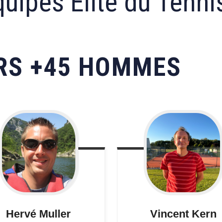
uipes Élite du Tenni
ORS +45 HOMMES
Hervé
Muller
Vincent
Kern