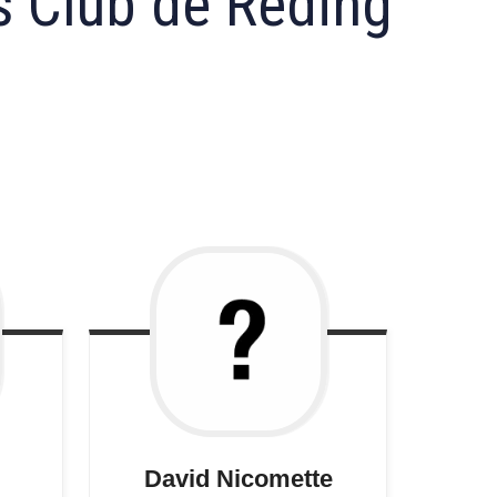
s Club de Réding
David
Nicomette